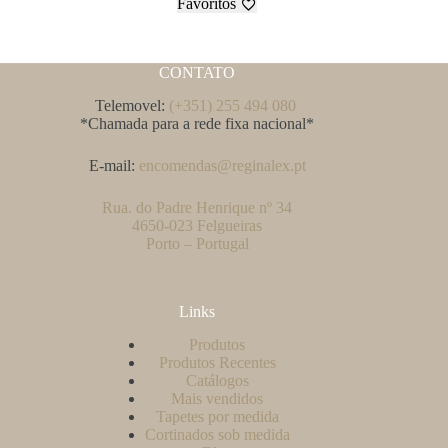
Favoritos
CONTATO
Telemovel:
(+351) 255 494 080
*Chamada para a rede fixa nacional*
E-mail:
encomendas@reginalex.pt
Rua. do Padre Henrique nº 34
4650-023 Felgueiras
Porto – Portugal
Links
Produtos
Produtos Recentes
Catálogos
Mais vendidos
Tapetes por medida
Cortinados sob medida