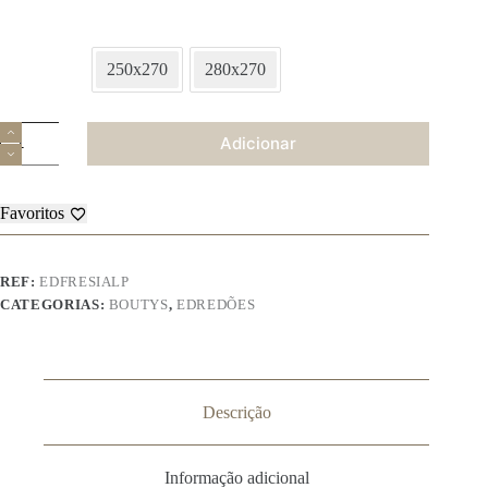
250x270
280x270
Quantidade
Adicionar
de
Bouty
Frésia
Favoritos
REF:
EDFRESIALP
CATEGORIAS:
BOUTYS
,
EDREDÕES
Descrição
Informação adicional