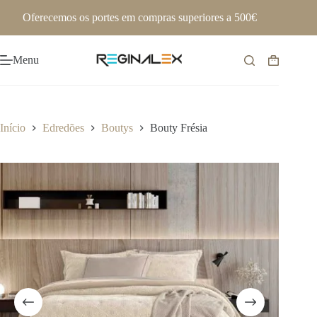
Pular
Oferecemos os portes em compras superiores a 500€
para
o
conteúdo
Menu
Carrinho
de
compras
Início
Edredões
Boutys
Bouty Frésia