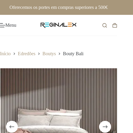
Pular
Oferecemos os portes em compras superiores a 500€
para
o
conteúdo
Menu
Carrinho
de
compras
Início
Edredões
Boutys
Bouty Bali