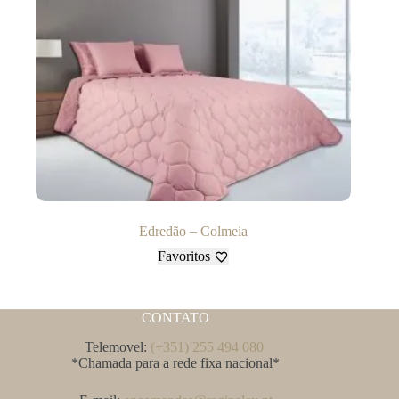
Edredão – Colmeia
Favoritos
CONTATO
Telemovel:
(+351) 255 494 080
*Chamada para a rede fixa nacional*