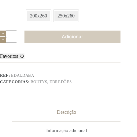
200x260
250x260
Quantidade
Adicionar
de
Edredão
Alda
Favoritos
REF:
EDALDABA
CATEGORIAS:
BOUTYS
,
EDREDÕES
Descrição
Informação adicional