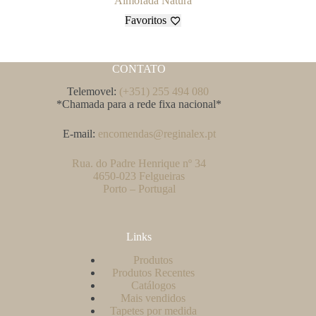
Almofada Natura
Favoritos
CONTATO
Telemovel:
(+351) 255 494 080
*Chamada para a rede fixa nacional*
E-mail:
encomendas@reginalex.pt
Rua. do Padre Henrique nº 34
4650-023 Felgueiras
Porto – Portugal
Links
Produtos
Produtos Recentes
Catálogos
Mais vendidos
Tapetes por medida