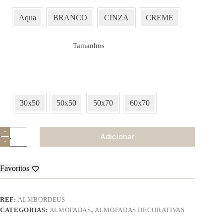
Aqua
BRANCO
CINZA
CREME
Tamanhos
30x50
50x50
50x70
60x70
Quantidade
Adicionar
de
Almofada
-
Bordéus
Favoritos
REF:
ALMBORDEUS
CATEGORIAS:
ALMOFADAS
,
ALMOFADAS DECORATIVAS