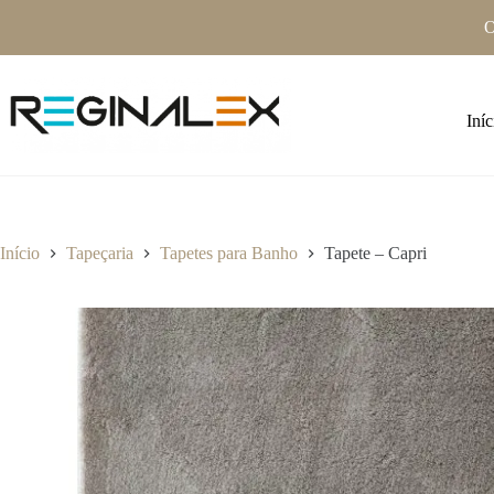
Pular
O
para
o
conteúdo
Iníc
Início
Tapeçaria
Tapetes para Banho
Tapete – Capri