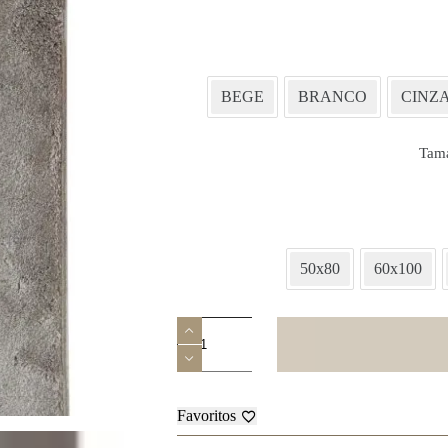
BEGE
BRANCO
CINZ
Tam
50x80
60x100
Quantidade
de
Tapete
-
Capri
Favoritos