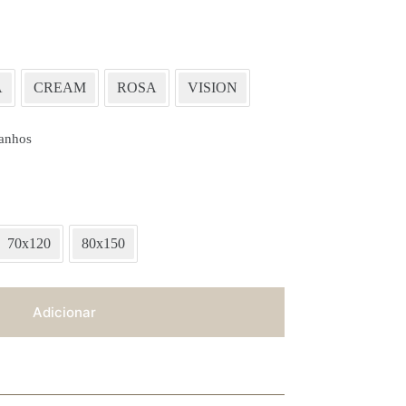
A
CREAM
ROSA
VISION
anhos
70x120
80x150
Adicionar