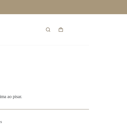
Entrar
Carrinho
de
compras
ima ao pisar.
s