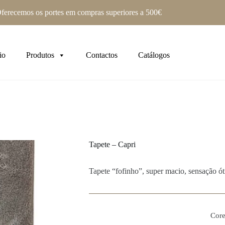
ferecemos os portes em compras superiores a 500€
io
Produtos
Contactos
Catálogos
Tapete – Capri
Tapete “fofinho”, super macio, sensação ót
Core