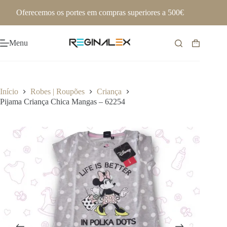
Pular
Oferecemos os portes em compras superiores a 500€
para
o
conteúdo
Menu
Carrinho
de
compras
Início
Robes | Roupões
Criança
Pijama Criança Chica Mangas – 62254