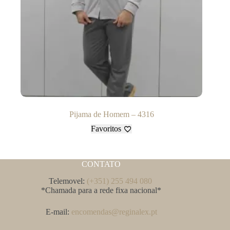
Pijama de Homem – 4316
Favoritos
CONTATO
Telemovel:
(+351) 255 494 080
*Chamada para a rede fixa nacional*
E-mail:
encomendas@reginalex.pt