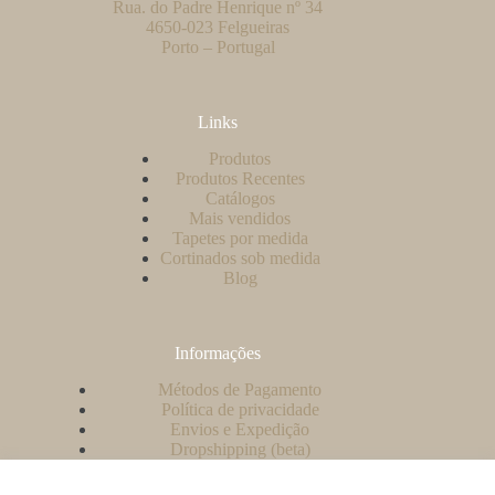
Rua. do Padre Henrique nº 34
4650-023 Felgueiras
Porto – Portugal
Links
Produtos
Produtos Recentes
Catálogos
Mais vendidos
Tapetes por medida
Cortinados sob medida
Blog
Informações
Métodos de Pagamento
Política de privacidade
Envios e Expedição
Dropshipping (beta)
Contacto
A minha conta