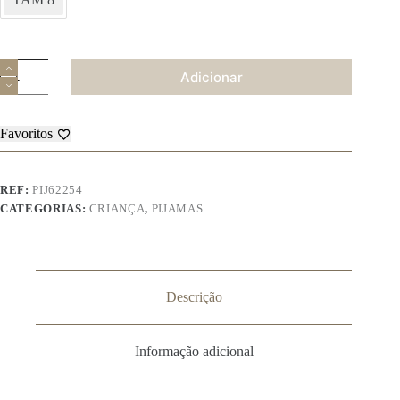
Quantidade
Adicionar
de
Pijama
Criança
Chica
Favoritos
Mangas
-
62254
REF:
PIJ62254
CATEGORIAS:
CRIANÇA
,
PIJAMAS
Descrição
Informação adicional