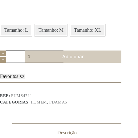
Tamanho: L
Tamanho: M
Tamanho: XL
Quantidade
Adicionar
de
Pijama
de
Homem
Favoritos
–
MS4711
REF:
PIJMS4711
CATEGORIAS:
HOMEM
,
PIJAMAS
Descrição