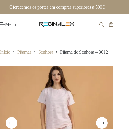
Pular
Oferecemos os portes em compras superiores a 500€
para
o
conteúdo
Menu
Carrinho
de
compras
Início
Pijamas
Senhora
Pijama de Senhora – 3012