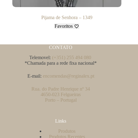
Pijama de Senhora – 1349
Favoritos
CONTATO
Telemovel:
(+351) 255 494 080
*Chamada para a rede fixa nacional*
E-mail:
encomendas@reginalex.pt
Rua. do Padre Henrique nº 34
4650-023 Felgueiras
Porto – Portugal
Links
Produtos
Produtos Recentes