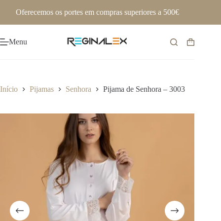
Pular
Oferecemos os portes em compras superiores a 500€
para
o
conteúdo
Menu
Carrinho
de
compras
Início
Pijamas
Senhora
Pijama de Senhora – 3003