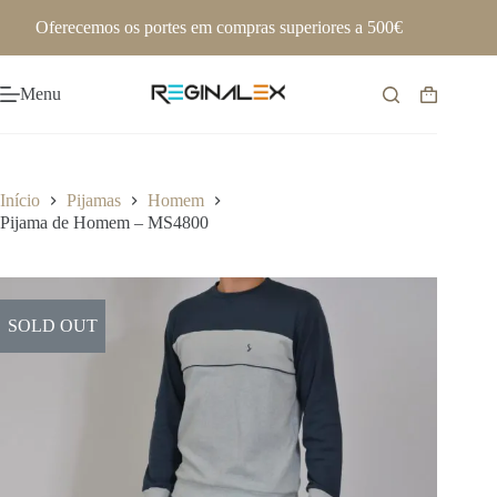
Pular
Oferecemos os portes em compras superiores a 500€
para
o
conteúdo
Menu
Carrinho
de
compras
Início
Pijamas
Homem
Pijama de Homem – MS4800
SOLD OUT