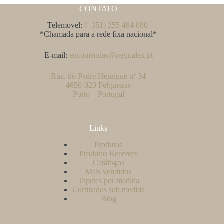
CONTATO
Telemovel:
(+351) 255 494 080
*Chamada para a rede fixa nacional*
E-mail:
encomendas@reginalex.pt
Rua. do Padre Henrique nº 34
4650-023 Felgueiras
Porto – Portugal
Links
Produtos
Produtos Recentes
Catálogos
Mais vendidos
Tapetes por medida
Cortinados sob medida
Blog