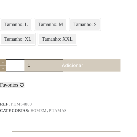
Tamanho: L
Tamanho: M
Tamanho: S
Tamanho: XL
Tamanho: XXL
Quantidade
Adicionar
de
Pijama
de
Homem
Favoritos
–
MS4800
REF:
PIJMS4800
CATEGORIAS:
HOMEM
,
PIJAMAS