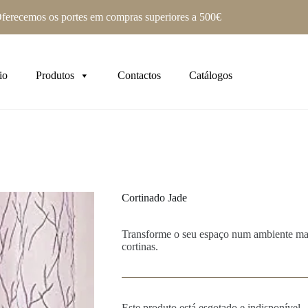
ferecemos os portes em compras superiores a 500€
io
Produtos
Contactos
Catálogos
Cortinado Jade
Transforme o seu espaço num ambiente mai
cortinas.
Este produto está esgotado e indisponível.