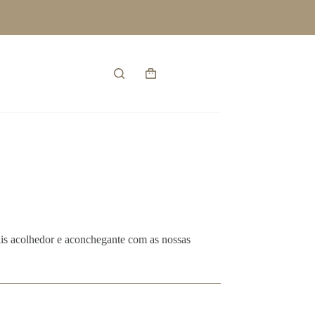
Entrar
Carrinho
de
compras
s acolhedor e aconchegante com as nossas