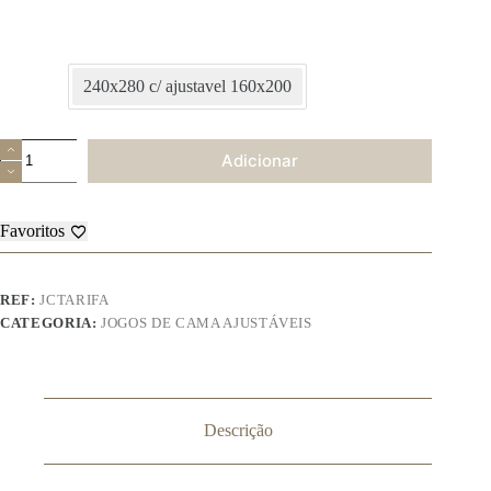
240x280 c/ ajustavel 160x200
Quantidade
Adicionar
de
Jogo
de
Cama
Favoritos
de
Coralina
–
Tarifas
REF:
JCTARIFA
CATEGORIA:
JOGOS DE CAMA AJUSTÁVEIS
Descrição