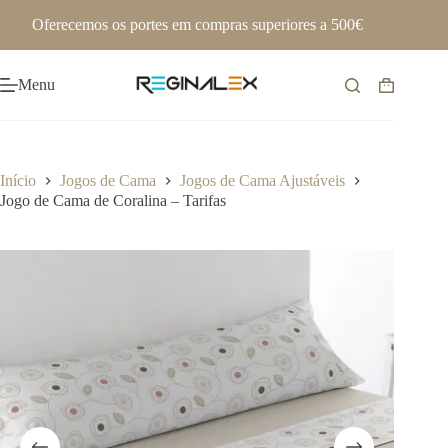
Pular
Oferecemos os portes em compras superiores a 500€
para
o
conteúdo
Menu
Carrinho
de
compras
Início
Jogos de Cama
Jogos de Cama Ajustáveis
Jogo de Cama de Coralina – Tarifas