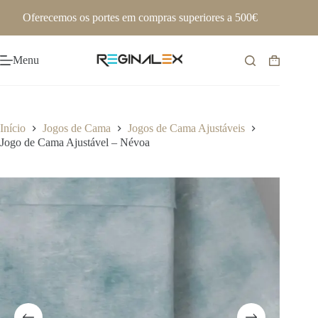
Pular
Oferecemos os portes em compras superiores a 500€
para
o
conteúdo
Menu
Carrinho
de
compras
Início
Jogos de Cama
Jogos de Cama Ajustáveis
Jogo de Cama Ajustável – Névoa