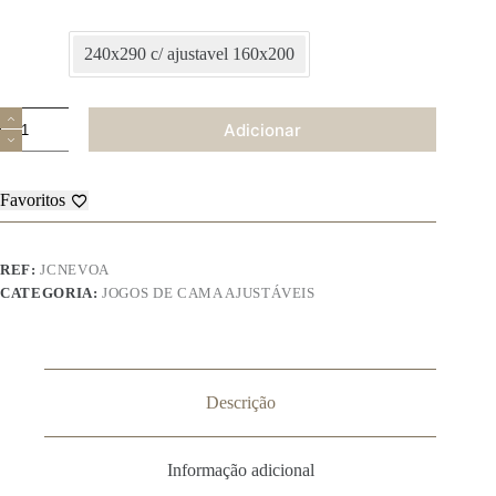
240x290 c/ ajustavel 160x200
Quantidade
Adicionar
de
Jogo
de
Cama
Favoritos
Ajustável
-
Névoa
REF:
JCNEVOA
CATEGORIA:
JOGOS DE CAMA AJUSTÁVEIS
Descrição
Informação adicional