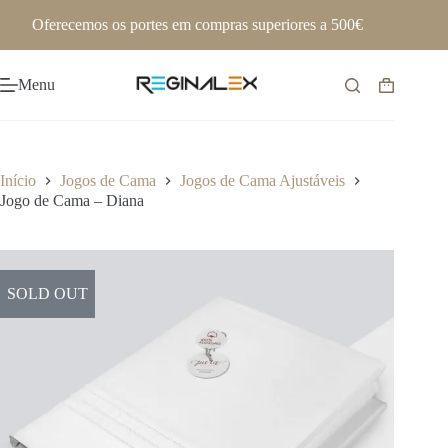
Pular
Oferecemos os portes em compras superiores a 500€
para
o
conteúdo
Menu
Carrinho
de
compras
Início
Jogos de Cama
Jogos de Cama Ajustáveis
Jogo de Cama – Diana
SOLD OUT