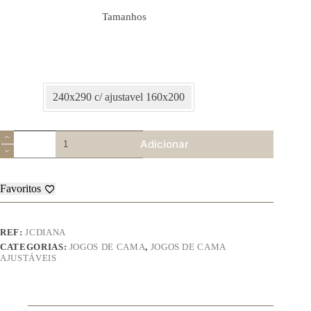
Tamanhos
240x290 c/ ajustavel 160x200
Quantidade
Adicionar
de
Jogo
de
Cama
Favoritos
-
Diana
REF:
JCDIANA
CATEGORIAS:
JOGOS DE CAMA
,
JOGOS DE CAMA
AJUSTÁVEIS