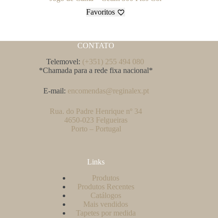
Favoritos
CONTATO
Telemovel:
(+351) 255 494 080
*Chamada para a rede fixa nacional*
E-mail:
encomendas@reginalex.pt
Rua. do Padre Henrique nº 34
4650-023 Felgueiras
Porto – Portugal
Links
Produtos
Produtos Recentes
Catálogos
Mais vendidos
Tapetes por medida