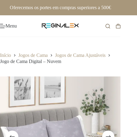
Pular
Oferecemos os portes em compras superiores a 500€
para
o
conteúdo
Menu
Carrinho
de
compras
Início
Jogos de Cama
Jogos de Cama Ajustáveis
Jogo de Cama Digital – Nuvem