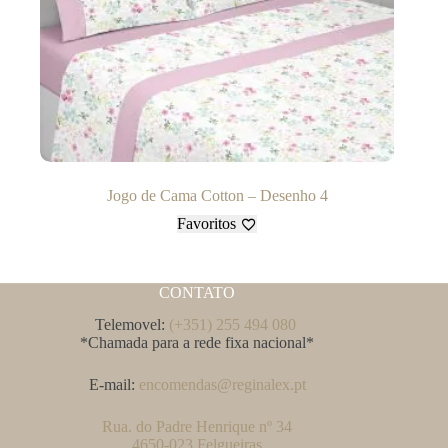
Jogo de Cama Cotton – Desenho 4
Favoritos
CONTATO
Telemovel:
(+351) 255 494 080
*Chamada para a rede fixa nacional*
E-mail:
encomendas@reginalex.pt
Rua. do Padre Henrique nº 34
4650-023 Felgueiras