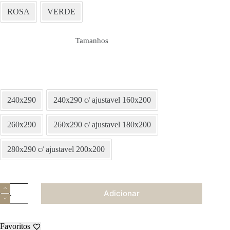
ROSA
VERDE
Tamanhos
240x290
240x290 c/ ajustavel 160x200
260x290
260x290 c/ ajustavel 180x200
280x290 c/ ajustavel 200x200
Quantidade
Adicionar
de
Jogo
de
Cama
Favoritos