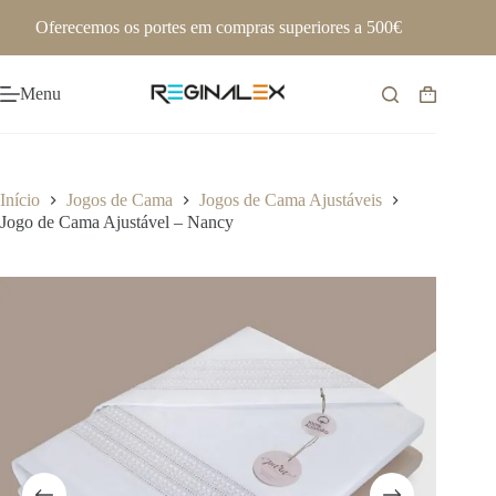
Pular
Oferecemos os portes em compras superiores a 500€
para
o
conteúdo
Menu
Carrinho
de
compras
Início
Jogos de Cama
Jogos de Cama Ajustáveis
Jogo de Cama Ajustável – Nancy