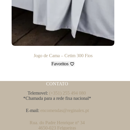
Jogo de Cama – Cetim 300 Fios
Favoritos
CONTATO
Telemovel:
(+351) 255 494 080
*Chamada para a rede fixa nacional*
E-mail:
encomendas@reginalex.pt
Rua. do Padre Henrique nº 34
4650-023 Felgueiras