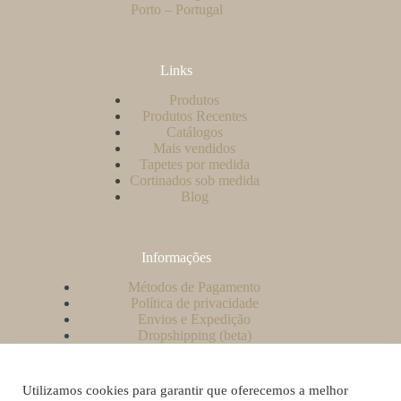
Porto – Portugal
Links
Produtos
Produtos Recentes
Catálogos
Mais vendidos
Tapetes por medida
Cortinados sob medida
Blog
Informações
Métodos de Pagamento
Política de privacidade
Envios e Expedição
Dropshipping (beta)
Contacto
A minha conta
Como criar uma conta no nosso website?
Utilizamos cookies para garantir que oferecemos a melhor
Livro de Reclamações