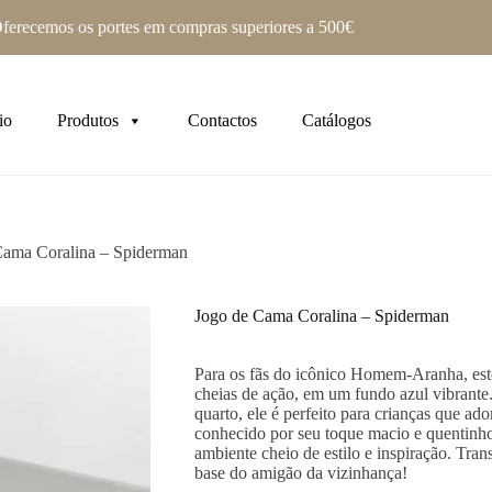
ferecemos os portes em compras superiores a 500€
io
Produtos
Contactos
Catálogos
Cama Coralina – Spiderman
Jogo de Cama Coralina – Spiderman
Para os fãs do icônico Homem-Aranha, este
cheias de ação, em um fundo azul vibrante.
quarto, ele é perfeito para crianças que ad
conhecido por seu toque macio e quentinho
ambiente cheio de estilo e inspiração. Tr
base do amigão da vizinhança!