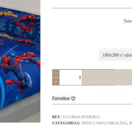
Tam
180x280 c/ aju
Quantidade
de
Jogo
de
Cama
Coralina
Favoritos
-
Spiderman
REF:
JCCORALSPIDER03
CATEGORIAS:
JOGO CAMA CORALINA
,
J