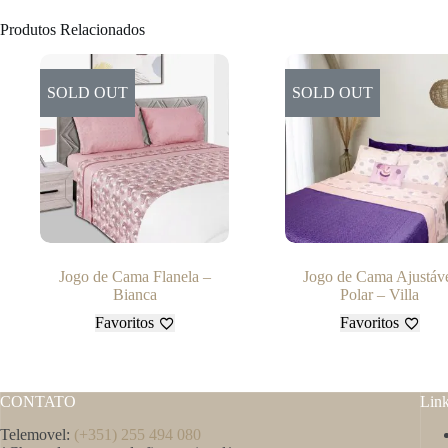
Produtos Relacionados
SOLD OUT
SOLD OUT
Jogo de Cama Flanela –
Jogo de Cama Ajustáv
Bianca
Polar – Villa
Favoritos
Favoritos
CONTATO
Lin
Telemovel:
(+351) 255 494 080