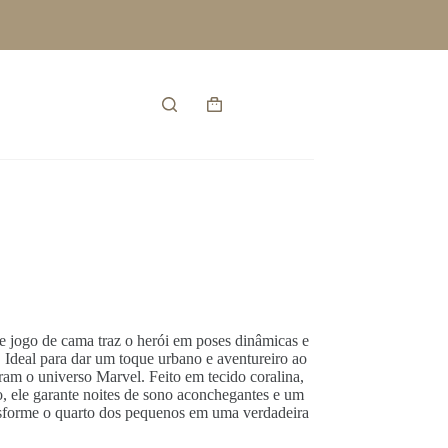
Entrar
Carrinho
de
compras
 jogo de cama traz o herói em poses dinâmicas e
 Ideal para dar um toque urbano e aventureiro ao
oram o universo Marvel. Feito em tecido coralina,
, ele garante noites de sono aconchegantes e um
ansforme o quarto dos pequenos em uma verdadeira