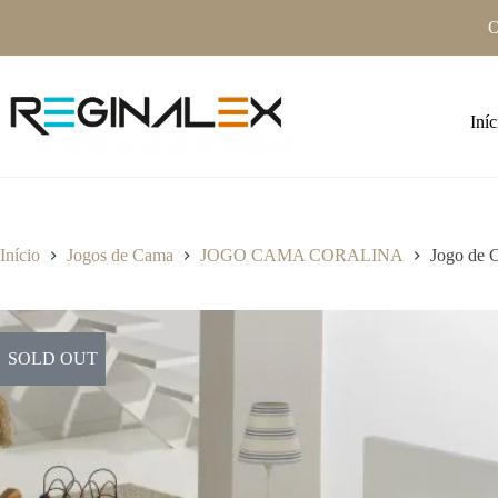
Pular
O
para
o
conteúdo
Iníc
Início
Jogos de Cama
JOGO CAMA CORALINA
Jogo de 
SOLD OUT