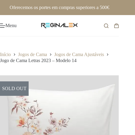
Pular
Oferecemos os portes em compras superiores a 500€
para
o
conteúdo
Menu
Carrinho
de
compras
Início
Jogos de Cama
Jogos de Cama Ajustáveis
Jogo de Cama Letras 2023 – Modelo 14
SOLD OUT