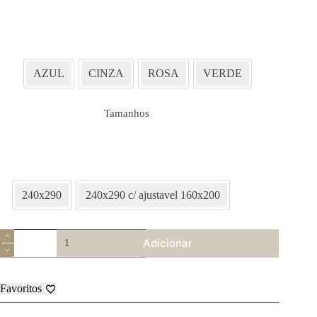
AZUL
CINZA
ROSA
VERDE
Tamanhos
240x290
240x290 c/ ajustavel 160x200
Quantidade
Adicionar
de
Jogo
de
Cama
Favoritos
Letras
2023