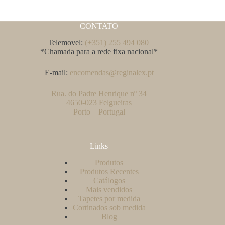
CONTATO
Telemovel:
(+351) 255 494 080
*Chamada para a rede fixa nacional*
E-mail:
encomendas@reginalex.pt
Rua. do Padre Henrique nº 34
4650-023 Felgueiras
Porto – Portugal
Links
Produtos
Produtos Recentes
Catálogos
Mais vendidos
Tapetes por medida
Cortinados sob medida
Blog