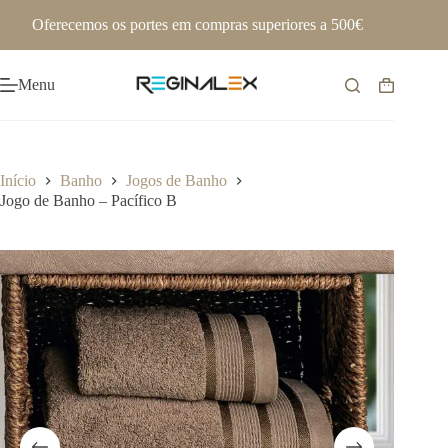
Pular
Oferecemos os portes em compras superiores a 500€
para
o
conteúdo
Menu
Carrinho
de
compras
Início
Banho
Jogos de Banho
Jogo de Banho – Pacífico B