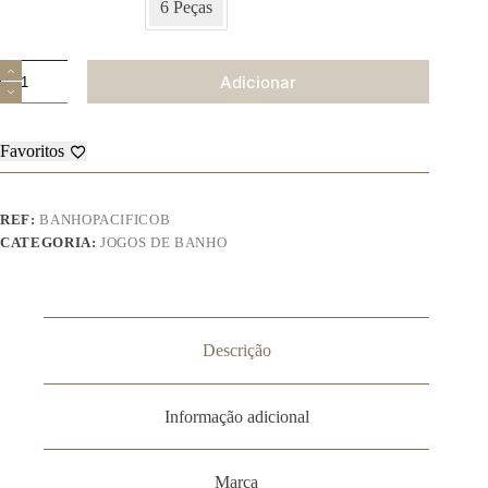
6 Peças
Quantidade
Adicionar
de
Jogo
de
Banho
Favoritos
-
Pacífico
B
REF:
BANHOPACIFICOB
CATEGORIA:
JOGOS DE BANHO
Descrição
Informação adicional
Marca