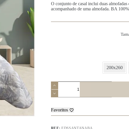
O conjunto de casal inclui duas almofadas 
acompanhado de uma almofada. BA 100% 
Tam
200x260
Quantidade
de
Edredão
Santana
Favoritos
REF:
EDSSANTANABA