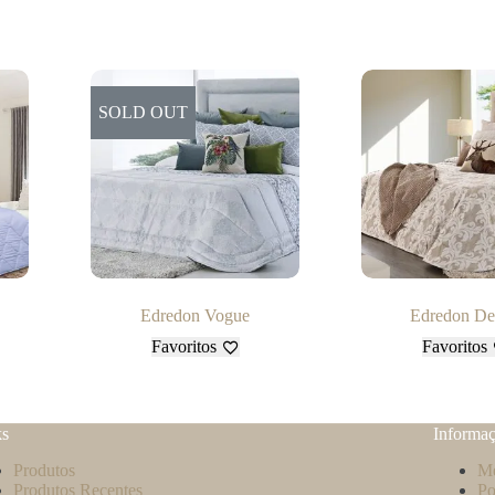
SOLD OUT
Edredon Vogue
Edredon De
Favoritos
Favoritos
ks
Informa
Produtos
Mé
Produtos Recentes
Po