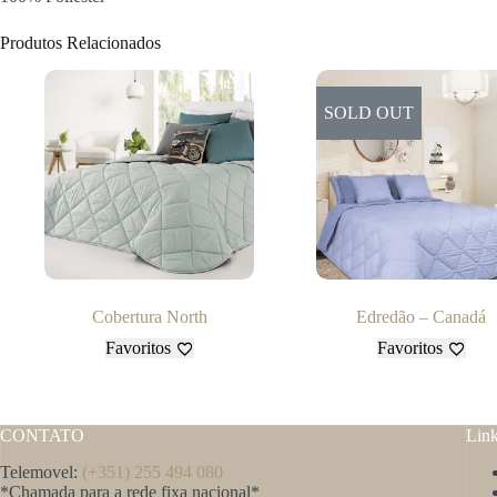
Produtos Relacionados
SOLD OUT
Cobertura North
Edredão – Canadá
Favoritos
Favoritos
CONTATO
Lin
Telemovel:
(+351) 255 494 080
*Chamada para a rede fixa nacional*