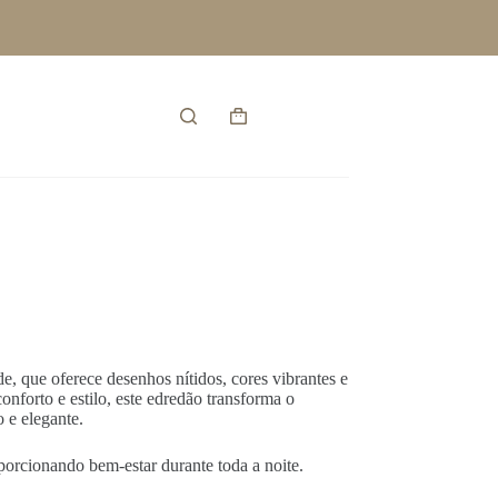
Entrar
Carrinho
de
compras
, que oferece desenhos nítidos, cores vibrantes e
onforto e estilo, este edredão transforma o
 e elegante.
porcionando bem-estar durante toda a noite.