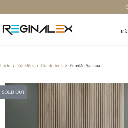
Pular
O
para
o
conteúdo
Iníc
Início
Edredões
Comforter´s
Edredão Santana
SOLD OUT