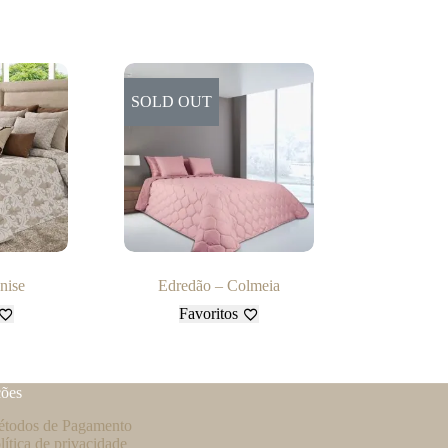
SOLD OUT
nise
Edredão – Colmeia
Favoritos
ções
todos de Pagamento
lítica de privacidade