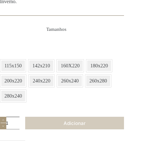
Inverno.
Tamanhos
115x150
142x210
160X220
180x220
200x220
240x220
260x240
260x280
280x240
Quantidade
Adicionar
de
Edredão
de
Aquecimento