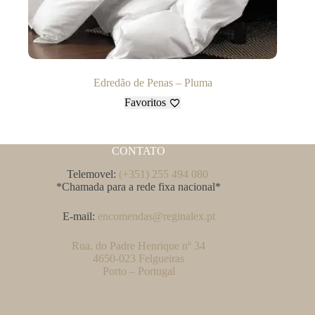
Edredão de Penas – Pluma
Favoritos
CONTATO
Telemovel:
(+351) 255 494 080
*Chamada para a rede fixa nacional*
E-mail:
encomendas@reginalex.pt
Rua. do Padre Henrique nº 34
4650-023 Felgueiras
Porto – Portugal