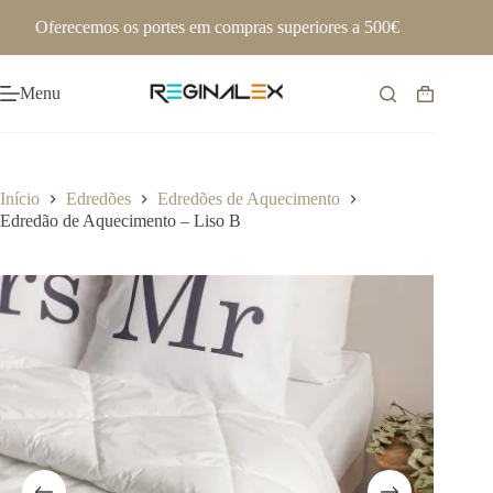
Pular
Oferecemos os portes em compras superiores a 500€
para
o
conteúdo
Menu
Carrinho
de
compras
Início
Edredões
Edredões de Aquecimento
Edredão de Aquecimento – Liso B