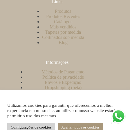
Links
Produtos
Produtos Recentes
Catálogos
Mais vendidos
Tapetes por medida
Cortinados sob medida
Blog
Informações
Métodos de Pagamento
Política de privacidade
Envios e Expedição
Dropshipping (beta)
Contacto
A minha conta
Como criar uma conta no nosso website?
Utilizamos cookies para garantir que oferecemos a melhor
Livro de Reclamações
experiência em nosso site, ao utilizar o nosso website estará a
permitir o uso dos mesmos.
Configurações de cookies
Aceitar todos os cookies