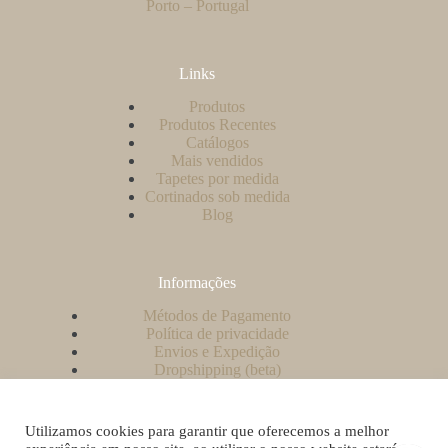
Porto – Portugal
Links
Produtos
Produtos Recentes
Catálogos
Mais vendidos
Tapetes por medida
Cortinados sob medida
Blog
Informações
Métodos de Pagamento
Política de privacidade
Envios e Expedição
Dropshipping (beta)
Contacto
A minha conta
Como criar uma conta no nosso website?
Utilizamos cookies para garantir que oferecemos a melhor
Livro de Reclamações