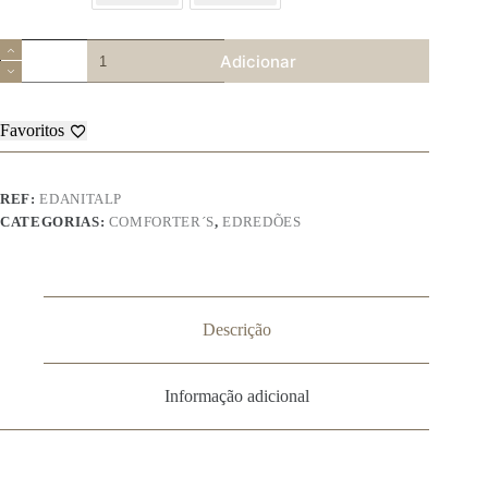
Quantidade
Adicionar
de
Edredon
Ref:
Anita
Favoritos
LP
100%
Poliester.
REF:
EDANITALP
CATEGORIAS:
COMFORTER´S
,
EDREDÕES
Descrição
Informação adicional