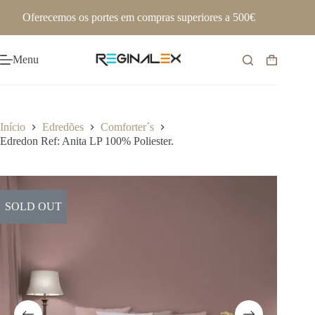
Pular
Oferecemos os portes em compras superiores a 500€
para
o
conteúdo
Menu
Carrinho
de
compras
Início
Edredões
Comforter´s
Edredon Ref: Anita LP 100% Poliester.
SOLD OUT