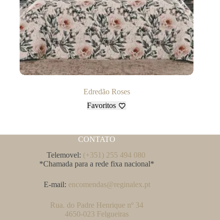
Edredão Roses
Favoritos
CONTATO
Telemovel:
(+351) 255 494 080
*Chamada para a rede fixa nacional*
E-mail:
encomendas@reginalex.pt
Rua. do Padre Henrique nº 34
4650-023 Felgueiras