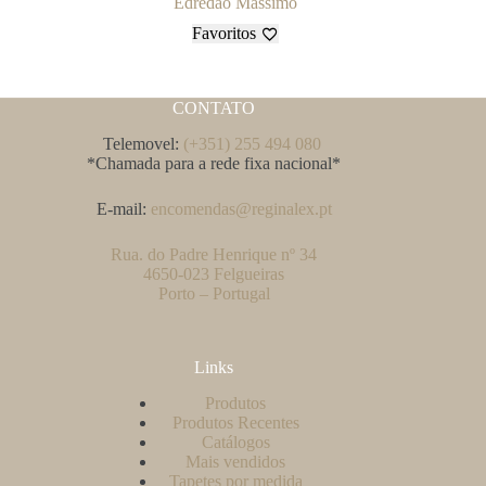
Edredão Massimo
Favoritos
CONTATO
Telemovel:
(+351) 255 494 080
*Chamada para a rede fixa nacional*
E-mail:
encomendas@reginalex.pt
Rua. do Padre Henrique nº 34
4650-023 Felgueiras
Porto – Portugal
Links
Produtos
Produtos Recentes
Catálogos
Mais vendidos
Tapetes por medida