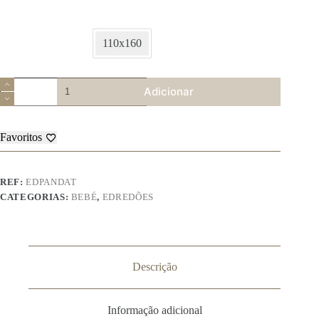
110x160
Quantidade
Adicionar
de
Edredão
+
Protector
Favoritos
Bebe
-
Panda
REF:
EDPANDAT
CATEGORIAS:
BEBÉ
,
EDREDÕES
Descrição
Informação adicional