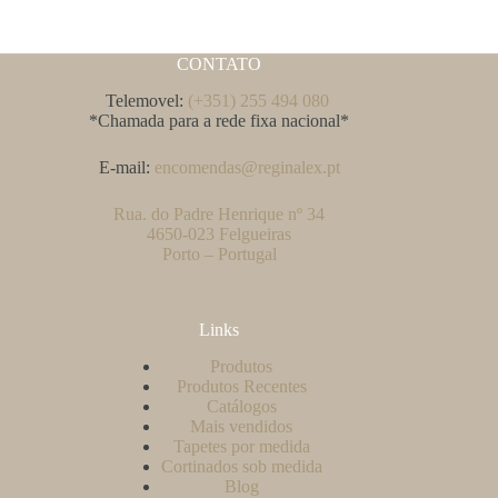
CONTATO
Telemovel:
(+351) 255 494 080
*Chamada para a rede fixa nacional*
E-mail:
encomendas@reginalex.pt
Rua. do Padre Henrique nº 34
4650-023 Felgueiras
Porto – Portugal
Links
Produtos
Produtos Recentes
Catálogos
Mais vendidos
Tapetes por medida
Cortinados sob medida
Blog