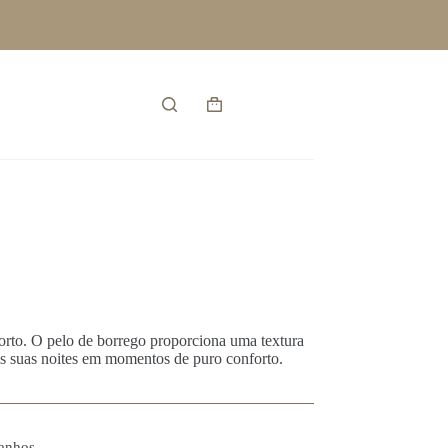
Entrar
Carrinho
de
compras
rto. O pelo de borrego proporciona uma textura
s suas noites em momentos de puro conforto.
anhos