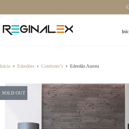
Pular
O
para
o
conteúdo
Iníc
Início
Edredões
Comforter´s
Edredão Aurora
SOLD OUT