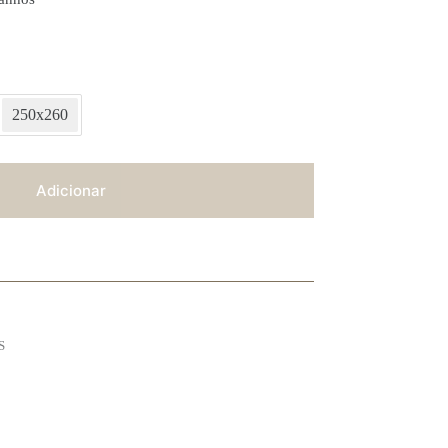
250x260
Adicionar
S