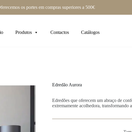
ferecemos os portes em compras superiores a 500€
io
Produtos
Contactos
Catálogos
Edredão Aurora
Edredões que oferecem um abraço de confo
extremamente acolhedora, transformando a
Tam