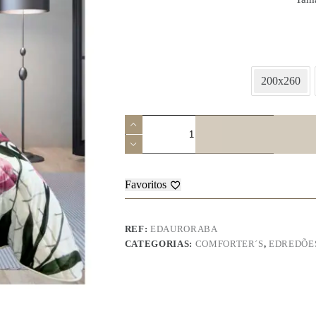
200x260
Quantidade
de
Edredão
Aurora
Favoritos
REF:
EDAURORABA
CATEGORIAS:
COMFORTER´S
,
EDREDÕE