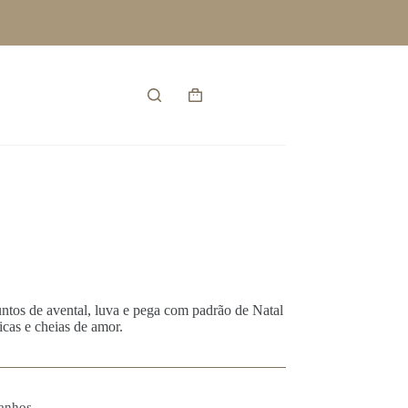
Entrar
Carrinho
de
compras
untos de avental, luva e pega com padrão de Natal
icas e cheias de amor.
anhos