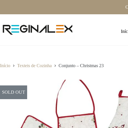
Pular
O
para
o
conteúdo
Iníc
Início
Texteis de Cozinha
Conjunto – Christmas 23
SOLD OUT