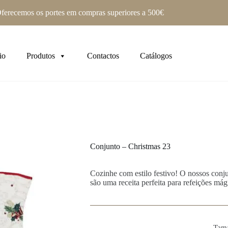
ferecemos os portes em compras superiores a 500€
io
Produtos
Contactos
Catálogos
Conjunto – Christmas 23
Cozinhe com estilo festivo! O nossos conj
são uma receita perfeita para refeições mág
Tam