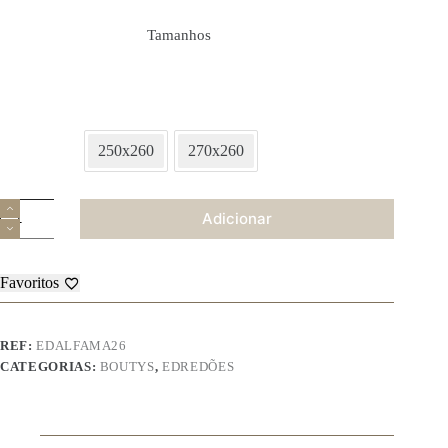
Tamanhos
250x260
270x260
Quantidade
Adicionar
de
Colcha
Alfama
Favoritos
REF:
EDALFAMA26
CATEGORIAS:
BOUTYS
,
EDREDÕES