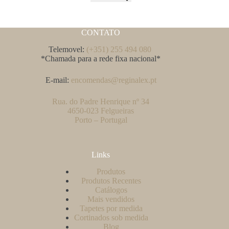
CONTATO
Telemovel:
(+351) 255 494 080
*Chamada para a rede fixa nacional*
E-mail:
encomendas@reginalex.pt
Rua. do Padre Henrique nº 34
4650-023 Felgueiras
Porto – Portugal
Links
Produtos
Produtos Recentes
Catálogos
Mais vendidos
Tapetes por medida
Cortinados sob medida
Blog