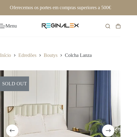
Pular
Oferecemos os portes em compras superiores a 500€
para
o
conteúdo
Menu
Carrinho
de
compras
Início
Edredões
Boutys
Colcha Lanza
SOLD OUT