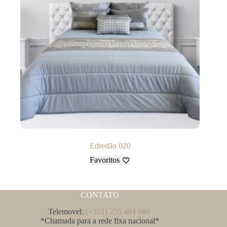
Edredão 020
Favoritos
CONTATO
Telemovel:
(+351) 255 494 080
*Chamada para a rede fixa nacional*