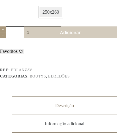
250x260
Quantidade
Adicionar
de
Colcha
Lanza
Favoritos
REF:
EDLANZAV
CATEGORIAS:
BOUTYS
,
EDREDÕES
Descrição
Informação adicional