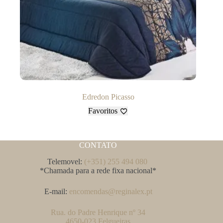
Edredon Picasso
Favoritos
CONTATO
Telemovel:
(+351) 255 494 080
*Chamada para a rede fixa nacional*
E-mail:
encomendas@reginalex.pt
Rua. do Padre Henrique nº 34
4650-023 Felgueiras