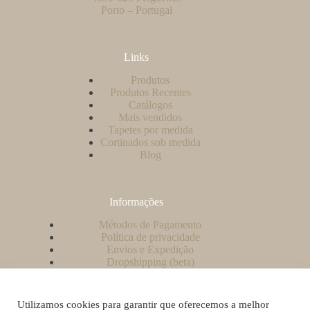
Porto – Portugal
Links
Produtos
Produtos Recentes
Catálogos
Mais vendidos
Tapetes por medida
Cortinados sob medida
Blog
Informações
Métodos de Pagamento
Política de privacidade
Envios e Expedição
Dropshipping (beta)
Contacto
A minha conta
Como criar uma conta no nosso website?
Utilizamos cookies para garantir que oferecemos a melhor