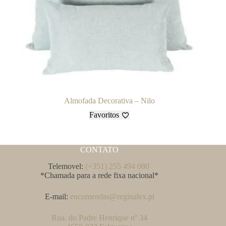
Almofada Decorativa – Nilo
Favoritos
CONTATO
Telemovel:
(+351) 255 494 080
*Chamada para a rede fixa nacional*
E-mail:
encomendas@reginalex.pt
Rua. do Padre Henrique nº 34