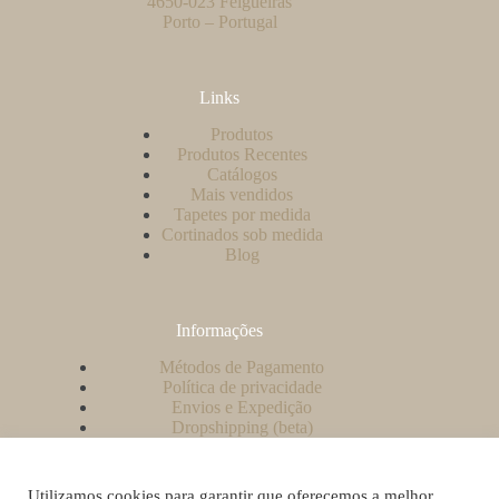
4650-023 Felgueiras
Porto – Portugal
Links
Produtos
Produtos Recentes
Catálogos
Mais vendidos
Tapetes por medida
Cortinados sob medida
Blog
Informações
Métodos de Pagamento
Política de privacidade
Envios e Expedição
Dropshipping (beta)
Contacto
A minha conta
Como criar uma conta no nosso website?
Utilizamos cookies para garantir que oferecemos a melhor