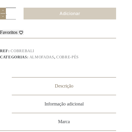
Quantidade
Adicionar
de
Cobre-
Pés
–
Favoritos
Bali
REF:
COBREBALI
CATEGORIAS:
ALMOFADAS
,
COBRE-PÉS
Descrição
Informação adicional
Marca