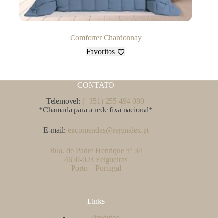
Comforter Chardonnay
Favoritos
CONTATO
Telemovel:
(+351) 255 494 080
*Chamada para a rede fixa nacional*
E-mail:
encomendas@reginalex.pt
Rua. do Padre Henrique nº 34
4650-023 Felgueiras
Porto – Portugal
Links
Produtos