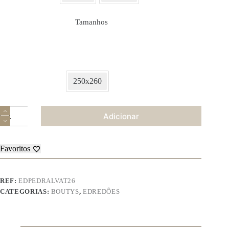
Tamanhos
250x260
Quantidade
Adicionar
de
Colcha
Pedralva
Favoritos
REF:
EDPEDRALVAT26
CATEGORIAS:
BOUTYS
,
EDREDÕES