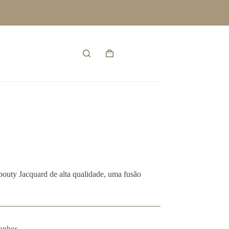
Entrar
Carrinho
de
compras
bouty Jacquard de alta qualidade, uma fusão
anhos