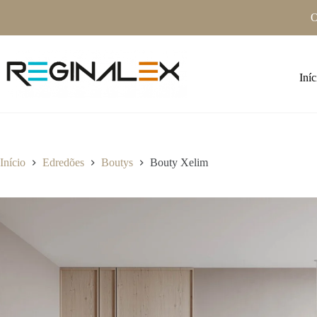
Pular
O
para
o
conteúdo
Iníc
Início
Edredões
Boutys
Bouty Xelim