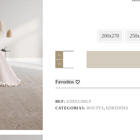
200x270
250x
Quantidade
de
Bouty
Xelim
Favoritos
REF:
EDXELIMLP
CATEGORIAS:
BOUTYS
,
EDREDÕES