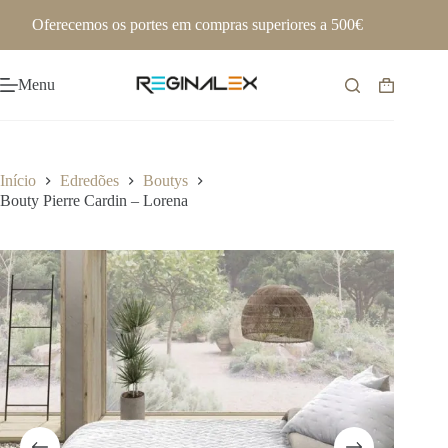
Pular
Oferecemos os portes em compras superiores a 500€
para
o
conteúdo
Menu
Carrinho
de
compras
Início
Edredões
Boutys
Bouty Pierre Cardin – Lorena