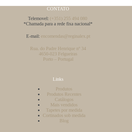
CONTATO
Telemovel:
(+351) 255 494 080
*Chamada para a rede fixa nacional*
E-mail:
encomendas@reginalex.pt
Rua. do Padre Henrique nº 34
4650-023 Felgueiras
Porto – Portugal
Links
Produtos
Produtos Recentes
Catálogos
Mais vendidos
Tapetes por medida
Cortinados sob medida
Blog