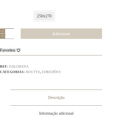
250x270
Quantidade
Adicionar
de
Bouty
Pierre
Cardin
Favoritos
–
Lorena
REF:
EDLORENA
CATEGORIAS:
BOUTYS
,
EDREDÕES
Descrição
Informação adicional