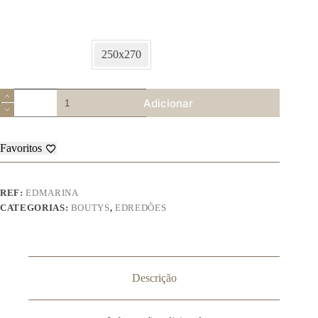
250x270
Quantidade
Adicionar
de
Colcha
Marina
Favoritos
REF:
EDMARINA
CATEGORIAS:
BOUTYS
,
EDREDÕES
Descrição