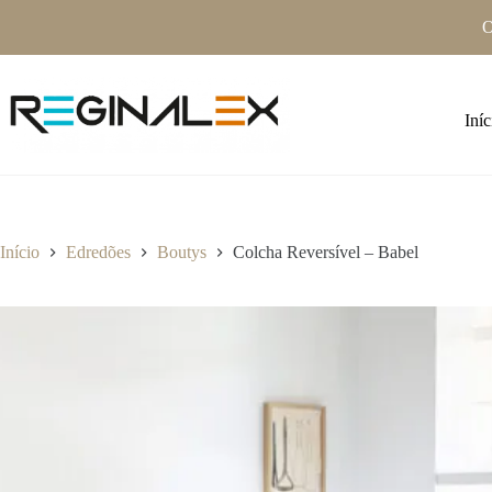
Pular
O
para
o
conteúdo
Iníc
Início
Edredões
Boutys
Colcha Reversível – Babel