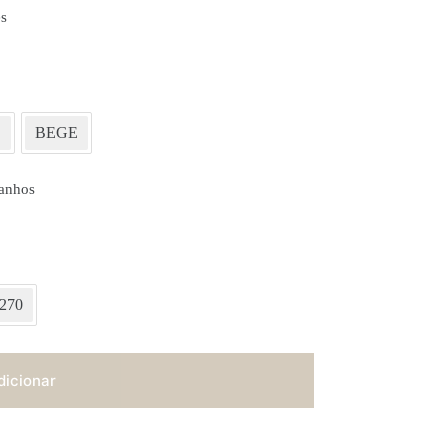
s
L
BEGE
anhos
270
dicionar