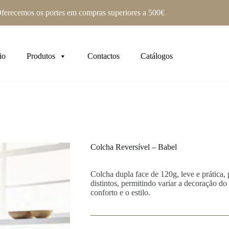
ferecemos os portes em compras superiores a 500€
io
Produtos
Contactos
Catálogos
Colcha Reversível – Babel
Colcha dupla face de 120g, leve e prática, 
distintos, permitindo variar a decoração d
conforto e o estilo.