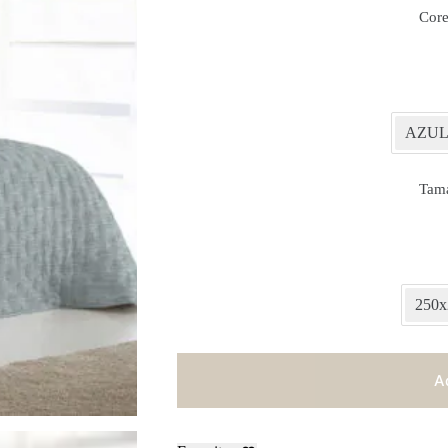
Core
AZU
Tam
250x
A