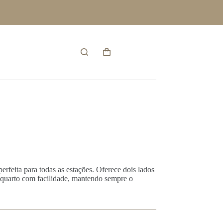
Entrar
Carrinho
de
compras
perfeita para todas as estações. Oferece dois lados
o quarto com facilidade, mantendo sempre o