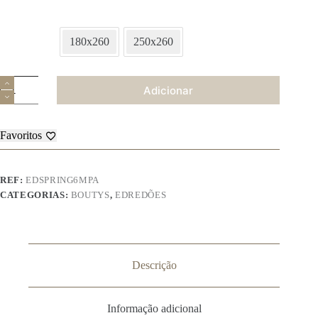
180x260
250x260
Quantidade
Adicionar
de
Bouty
Spring
6
Favoritos
REF:
EDSPRING6MPA
CATEGORIAS:
BOUTYS
,
EDREDÕES
Descrição
Informação adicional