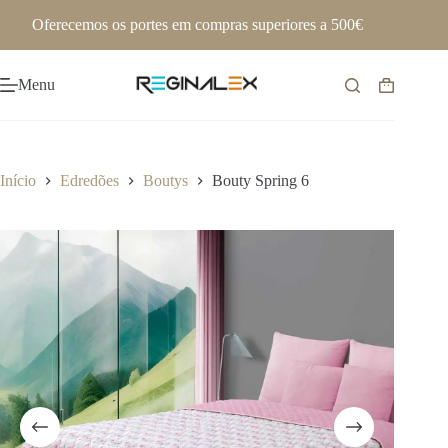
Pular
Oferecemos os portes em compras superiores a 500€
para
o
conteúdo
Menu
Carrinho
de
compras
Início
Edredões
Boutys
Bouty Spring 6