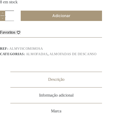
8 em stock
Quantidade
Adicionar
de
Almofada
Viscoelástica
Favoritos
REF:
ALMVISCOMIMOSA
CATEGORIAS:
ALMOFADAS
,
ALMOFADAS DE DESCANSO
Descrição
Informação adicional
Marca